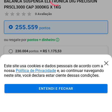
BALANCA SUSPENSA ELETRONICA DIG PRECISION
PR5CL3000 CAP 3000KG X 1KG
0 Avaliação
255.559
pontos
ou resgate por
pontos + dinheiro
230.004
+ R$ 1.175,53
pontos
217.226
+ R$ 1.763,32
pontos
Este site usa cookies e dados pessoais de acordo com a
nossa
Política de Privacidade
e, ao continuar navegando
204.448
+ R$ 2.351,11
pontos
neste site, você declara estar ciente dessas condições.
Frete e Prazo
ENTENDI E FECHAR
Calcular frete
Utilizar endereço cadastrado