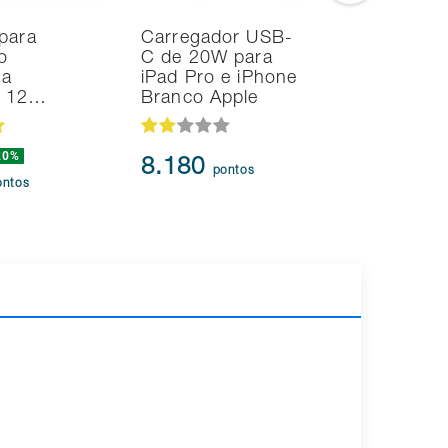
para
Carregador USB-
Noteboo
o
C de 20W para
Ultrafino
na
iPad Pro e iPhone
i7 24GB
d 12…
Branco Apple
SSD Intel
20%
239.873
8.180
pontos
217.3
ontos