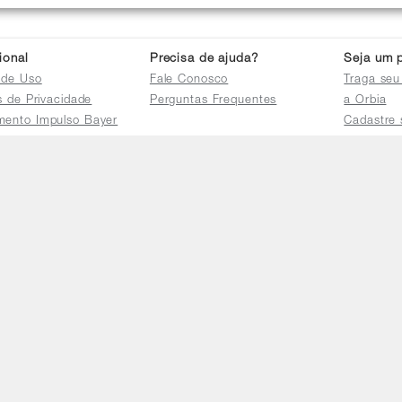
cional
Precisa de ajuda?
Seja um p
 de Uso
Fale Conosco
Traga seu
as de Privacidade
Perguntas Frequentes
a Orbia
mento Impulso Bayer
Cadastre 
e Devoluções
Acessar a 
mento dos Grupos
res
e Consulta a
s e
tilhamento de Dados
io de Igualdade
Telefones
Horário 
(11) 4470-2239
De segund
0800 725 9900