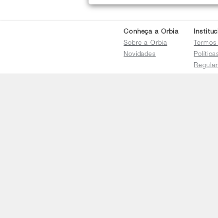
Conheça a Orbia
Institu
Sobre a Orbia
Termos
Novidades
Polític
Regula
Trocas 
Regula
Familia
Termo d
Bureau
Compar
Relatór
Salarial
E-mail
faleconosco@orbia.ag