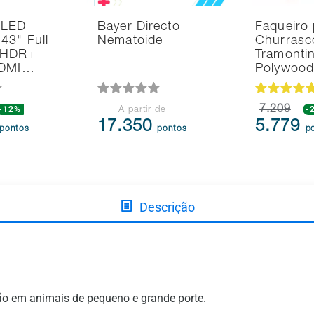
 LED
Bayer Directo
Faqueiro 
43" Full
Nematoide
Churrasc
 HDR+
Tramonti
HDMI…
Polywoo
-12%
7.209
-
A partir de
17.350
5.779
pontos
pontos
p
Descrição
ão em animais de pequeno e grande porte.