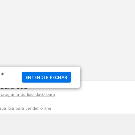
uar
ENTENDI E FECHAR
arceiro Orbia
 programa de fidelidade para
sua loja para vender online
plataforma do distribuidor