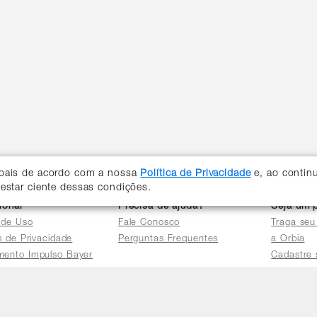
soais de acordo com a nossa
Política de Privacidade
e, ao contin
 estar ciente dessas condições.
cional
Precisa de ajuda?
Seja um p
 de Uso
Fale Conosco
Traga seu
as de Privacidade
Perguntas Frequentes
a Orbia
mento Impulso Bayer
Cadastre 
e Devoluções
Acessar a 
mento dos Grupos
res