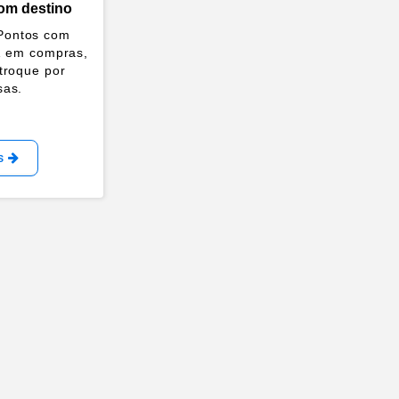
om destino
 Pontos com
1 em compras,
troque por
sas.
is