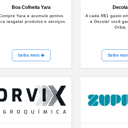
Boa Colheita Yara
Decola
Compre Yara e acumule pontos
A cada R$1 gasto e
ra resgatar produtos e serviços.
a Decolar você ga
Orbia.
Saiba mais
Saiba ma