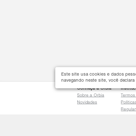
Este site usa cookies e dados pes
navegando neste site, você declara
Conheça a Orbia
Institu
Sobre a Orbia
Termos
Novidades
Polític
Regula
Trocas 
Regula
Familia