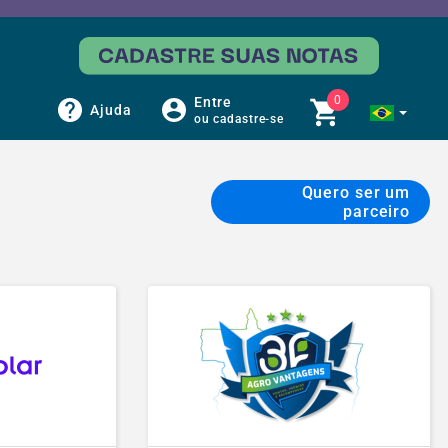
0
Entre
Ajuda
ou cadastre-se
Quero ser um
parceiro