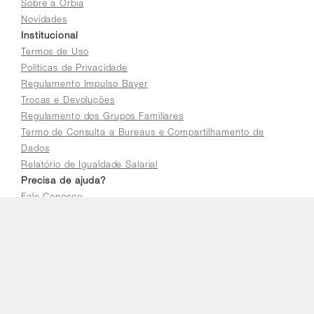
Sobre a Orbia
Novidades
Institucional
Termos de Uso
Políticas de Privacidade
Regulamento Impulso Bayer
Trocas e Devoluções
Regulamento dos Grupos Familiares
Termo de Consulta a Bureaus e Compartilhamento de
Dados
Relatório de Igualdade Salarial
Precisa de ajuda?
Fale Conosco
Perguntas Frequentes
Seja um parceiro Orbia
Traga seu programa de fidelidade para a Orbia
Cadastre sua loja para vender online
Acessar a plataforma do distribuidor
E-mail