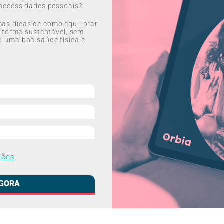
 necessidades pessoais?
as dicas de como equilibrar
e forma sustentável, sem
o uma boa saúde física e
ções
AGORA