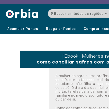
Buscar em todas as regiões
Acumular Pontos
Resgatar Pontos
Comprar Ins
[Ebook] Mulheres n
como conciliar safras com a
A mulher do agro é uma profiss
sol a frente da fazenda, e ain
estudante, mãe, filha, amiga, 
coisa só! O dia a dia das mulher
muitas tarefas para dar conta. 
família e no meio disso tudo, é
cuidar de si.
Como dar conta de tudo, sem pe