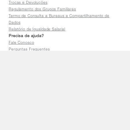
Trocas e Devoluções
Regulamento dos Grupos Familiares
Termo de Consulta a Bureaus e Compartilhamento de
Dados
Relatório de Igualdade Salarial
Precisa de ajuda?
Fale Conosco
Perguntas Frequentes
Seja um parceiro Orbia
Traga seu programa de fidelidade para a Orbia
Cadastre sua loja para vender online
Acessar a plataforma do distribuidor
E-mail
faleconosco@orbia.ag
Telefones
0800 725 9900
Horário de atendimento
De segunda a sexta das 8h às 18h