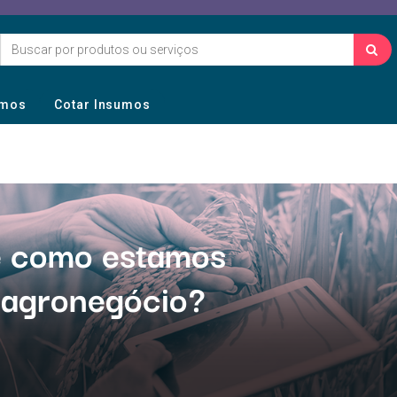
umos
Cotar Insumos
 e como estamos
 agronegócio?