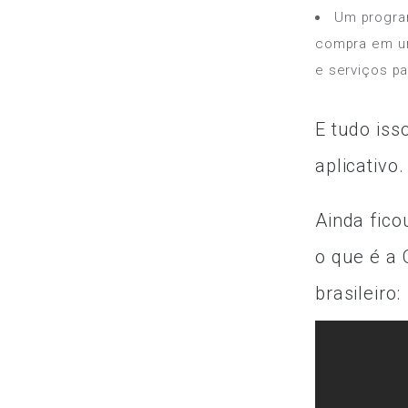
Um program
compra em um
e serviços pa
E tudo iss
aplicativo.
Ainda fico
o que é a
brasileiro: