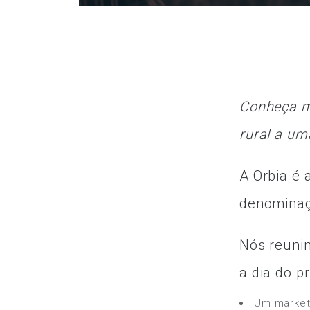
Conheça m
rural a um
A Orbia é 
denominaçã
Nós reuni
a dia do pr
Um market