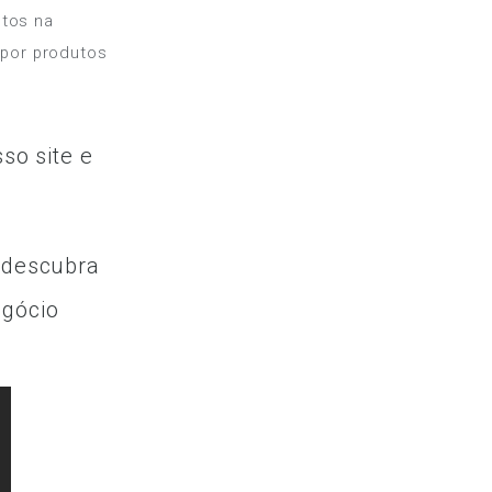
ntos na
 por produtos
so site e
e descubra
egócio