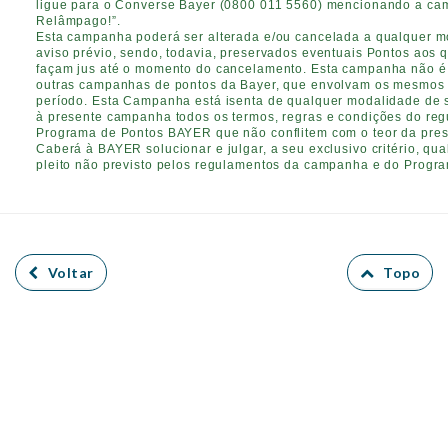
ligue para o Converse Bayer (0800 011 5560) mencionando a ca
Relâmpago!”.
Esta campanha poderá ser alterada e/ou cancelada a qualquer 
aviso prévio, sendo, todavia, preservados eventuais Pontos aos q
façam jus até o momento do cancelamento. Esta campanha não é
outras campanhas de pontos da Bayer, que envolvam os mesmos 
período. Esta Campanha está isenta de qualquer modalidade de s
à presente campanha todos os termos, regras e condições do re
Programa de Pontos BAYER que não conflitem com o teor da pre
Caberá à BAYER solucionar e julgar, a seu exclusivo critério, qu
pleito não previsto pelos regulamentos da campanha e do Progr
Voltar
Topo