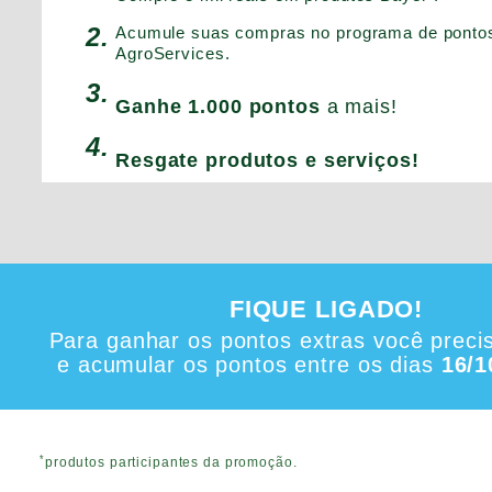
2.
Acumule suas compras no programa de ponto
AgroServices.
3.
Ganhe 1.000 pontos
a mais!
4.
Resgate produtos e serviços!
FIQUE LIGADO!
Para ganhar os pontos extras você preci
e acumular os pontos entre os dias
16/1
*
produtos participantes da promoção.