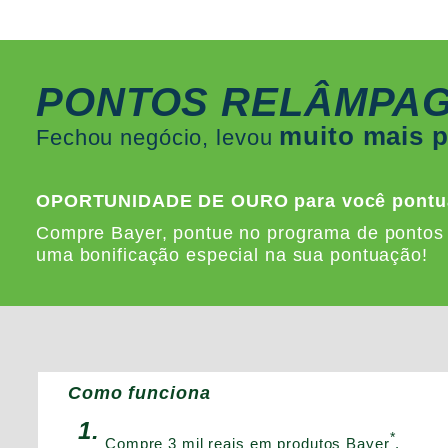
PONTOS RELÂMPA
muito mais 
Fechou negócio, levou
OPORTUNIDADE DE OURO para você pontua
Compre Bayer, pontue no programa de pontos
uma bonificação especial na sua pontuação!
Como funciona
1.
*
Compre 3 mil reais em produtos Bayer
.