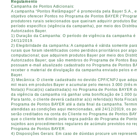
Regulamento
Campanha de Pontos Adicionais:
A campanha “Pontos Relâmpago!” é promovida pela Bayer S.A., 
objetivo oferecer Pontos no Programa de Pontos BAYER (“Progra
produtores rurais selecionados que queiram adquirir produtos B
período específico (vigência da campanha), por meio dos Distrib
Autorizados Bayer.
1) Duração da Campanha: O período de vigência da campanha é 
24/11/2019.
2) Elegibilidade da campanha: A campanha é válida somente par
rurais que foram identificados como perdidos prioritários por algo
computacional; que adquirem produtos Bayer por meio dos Distri
Autorizados Bayer; que são membros do Programa de Pontos Bay
possuam e-mail atualizado cadastrado no Programa de Pontos 
receber o material de divulgação da campanha enviado pelos e-ma
Bayer.
3) Mecânica: O cliente cadastrado no devido CPF/CNPJ que adqui
mil reais em produtos Bayer e acumular pelo menos 3.000 (três mi
Nota(s) Fiscal(is) cadastrada(s) no Programa de Pontos BAYER d
da vigência da campanha irá ganhar uma bonificação de 1.000 (u
Para tanto, o cliente deverá cadastrar a(s) referida(s) Nota Fiscal(
Programa de Pontos BAYER até a data final da campanha. Termi
atendidas as condições aqui mencionadas, até 24/12/2019, os po
serão creditados na conta do Cliente no Programa de Pontos BA
que o cliente tem direito pela regra padrão do Programa de Pon
sujeitos aos procedimentos regulares de acúmulo previstos no r
Programa de Pontos BAYER.
4) Disposições Gerais: Em caso de dúvidas procure um represent