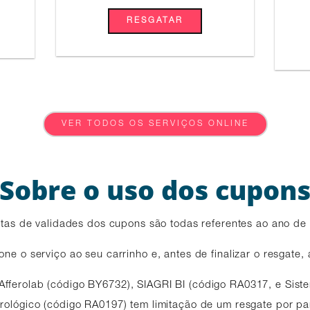
RESGATAR
VER TODOS OS SERVIÇOS ONLINE
Sobre o uso dos cupon
tas de validades dos cupons são todas referentes ao ano de
one o serviço ao seu carrinho e, antes de finalizar o resgate,
 Afferolab (código BY6732), SIAGRI BI (código RA0317, e Sis
ológico (código RA0197) tem limitação de um resgate por pa