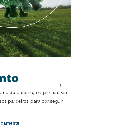
onto
1
1
nte do cenário, o agro não vai
ssos parceiros para conseguir
icamente!