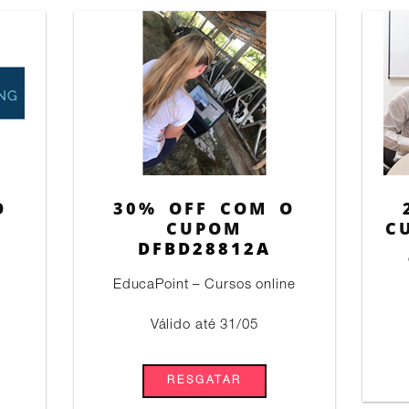
O
30% OFF COM O
CUPOM
C
DFBD28812A
EducaPoint – Cursos online
Válido até 31/05
RESGATAR