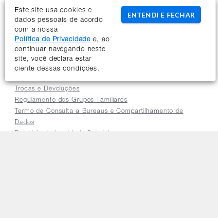
Conheça a Orbia
Este site usa cookies e
ENTENDI E FECHAR
dados pessoais de acordo
Sobre a Orbia
com a nossa
Novidades
Política de Privacidade
e, ao
Institucional
continuar navegando neste
Termos de Uso
site, você declara estar
Políticas de Privacidade
ciente dessas condições.
Regulamento Impulso Bayer
Trocas e Devoluções
Regulamento dos Grupos Familiares
Termo de Consulta a Bureaus e Compartilhamento de
Dados
Relatório de Igualdade Salarial
Precisa de ajuda?
Fale Conosco
Perguntas Frequentes
Seja um parceiro Orbia
Traga seu programa de fidelidade para a Orbia
Cadastre sua loja para vender online
Acessar a plataforma do distribuidor