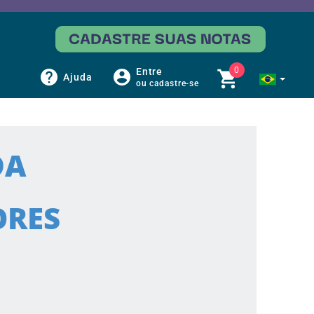
0
Entre
Ajuda
ou cadastre-se
DA
ORES