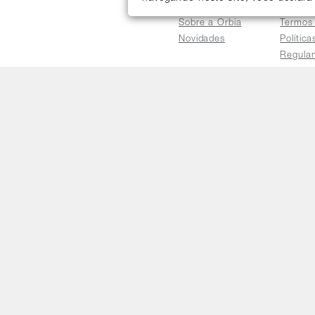
Conheça a Orbia
Institu
Sobre a Orbia
Termos
Novidades
Polític
Regula
Trocas 
Regula
Familia
Termo d
Bureau
Compar
Relatór
Salarial
E-mail
faleconosco@orbia.ag