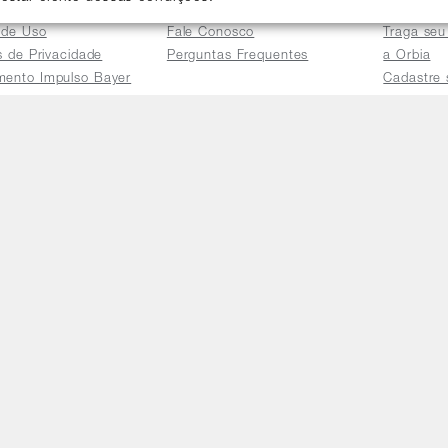
cional
Precisa de ajuda?
Seja um p
 de Uso
Fale Conosco
Traga seu
as de Privacidade
Perguntas Frequentes
a Orbia
mento Impulso Bayer
Cadastre 
e Devoluções
Acessar a 
mento dos Grupos
res
e Consulta a
s e
tilhamento de Dados
io de Igualdade
Telefones
Horário 
(11) 4470-2239
De segund
0800 725 9900