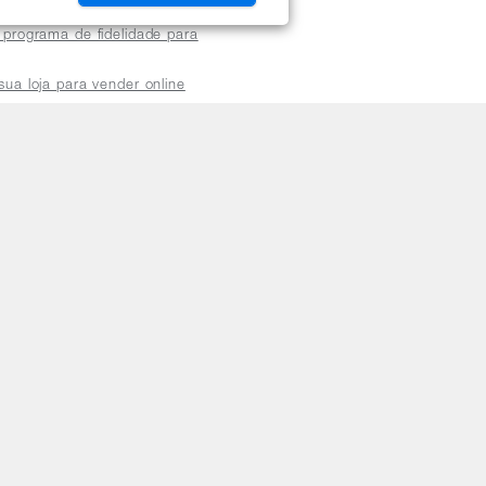
arceiro Orbia
 programa de fidelidade para
sua loja para vender online
plataforma do distribuidor
de atendimento
a a sexta das 8h às 18h