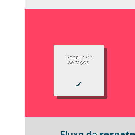
Resgate de
serviços
Fluxo de
resgate