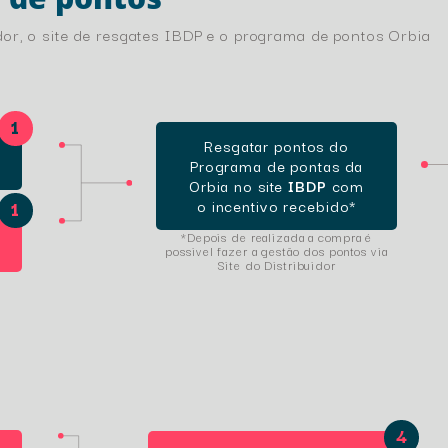
idor, o site de resgates IBDP e o programa de pontos Orbia
Resgatar pontos do
Programa de pontas da
Orbia no site
IBDP
com
o incentivo recebido*
*Depois de realizada a compra é
possivel fazer a gestão dos pontos via
Site do Distribuidor