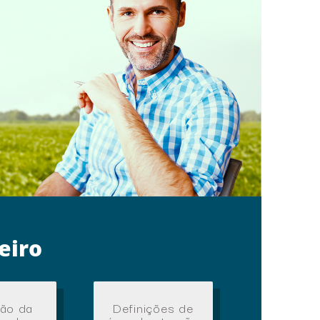
eiro
ção da
Definições de