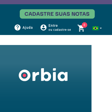
0
Entre
Ajuda
ou cadastre-se