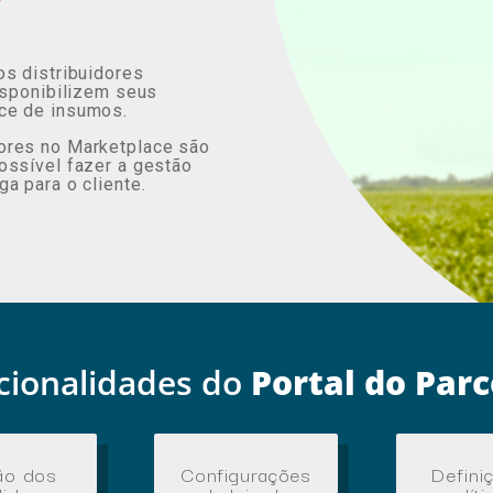
os distribuidores
disponibilizem seus
ce de insumos.
ores no Marketplace são
ossível fazer a gestão
a para o cliente.
cionalidades do
Portal do Parc
ão dos
Configurações
Defini