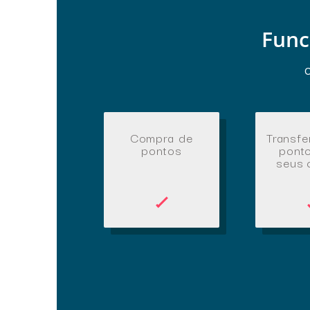
Func
O
Compra de
Transfe
pontos
pont
seus 