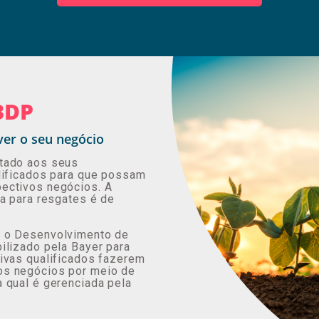
BDP
er o seu negócio
ltado aos seus
alificados para que possam
ectivos negócios. A
da para resgates é de
a o Desenvolvimento de
ilizado pela Bayer para
tivas qualificados fazerem
os negócios por meio de
 qual é gerenciada pela