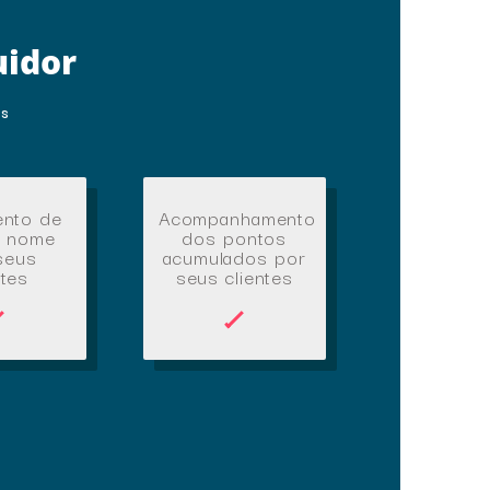
uidor
es
nto de
Acompanhamento
m nome
dos pontos
seus
acumulados por
ntes
seus clientes