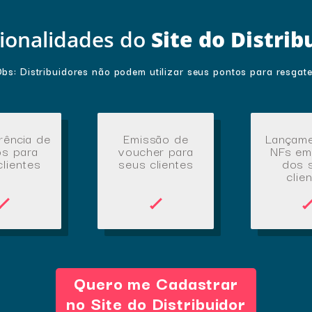
ionalidades do
Site do Distrib
bs: Distribuidores não podem utilizar seus pontos para resgat
rência de
Emissão de
Lançame
os para
voucher para
NFs e
clientes
seus clientes
dos 
clie
Quero me Cadastrar
no Site do Distribuidor