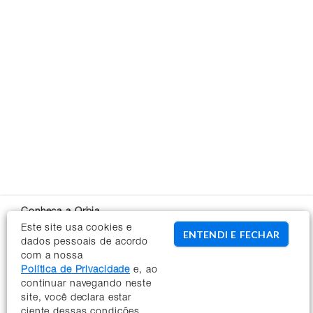
Conheça a Orbia
Sobre a Orbia
Este site usa cookies e
ENTENDI E FECHAR
dados pessoais de acordo
Novidades
com a nossa
Institucional
Política de Privacidade
e, ao
Termos de Uso
continuar navegando neste
Políticas de Privacidade
site, você declara estar
Regulamento Impulso Bayer
ciente dessas condições.