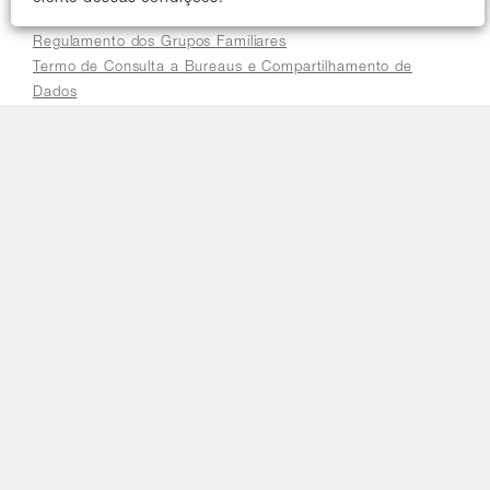
Trocas e Devoluções
Regulamento dos Grupos Familiares
Termo de Consulta a Bureaus e Compartilhamento de
Dados
Relatório de Igualdade Salarial
Precisa de ajuda?
Fale Conosco
Perguntas Frequentes
Seja um parceiro Orbia
Traga seu programa de fidelidade para a Orbia
Cadastre sua loja para vender online
Acessar a plataforma do distribuidor
E-mail
faleconosco@orbia.ag
Telefones
0800 725 9900
Horário de atendimento
De segunda a sexta das 8h às 18h