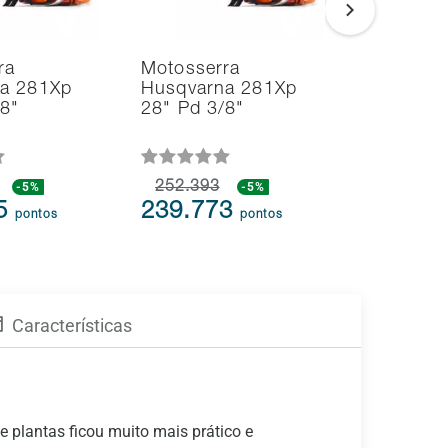
ra
Motosserra
Soprador
a 281Xp
Husqvarna 281Xp
Aspirado
/8"
28" Pd 3/8"
Folhas H
125BVx 
-5%
252.393
-5%
109.613
75
239.773
104.1
pontos
pontos
Características
e plantas ficou muito mais prático e