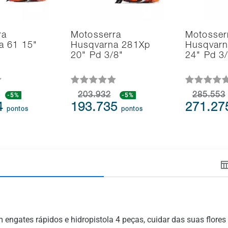
ra
Motosserra
Motosser
a 61 15"
Husqvarna 281Xp
Husqvarn
20" Pd 3/8"
24" Pd 3
-5%
203.932
-5%
285.553
4
193.735
271.2
pontos
pontos
engates rápidos e hidropistola 4 peças, cuidar das suas flores 