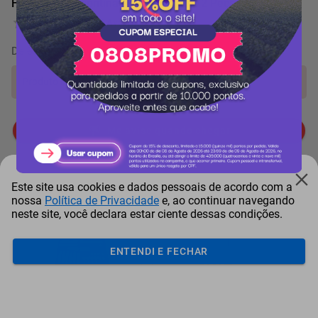
Faqueiro Tramontina Oslo Aço Inox 72 Peças
0 Avaliação
De
38.037 pontos
por
-25%
Produto indisponível!
Me avise quando chegar
Itens comprados juntos
Este site usa cookies e dados pessoais de acordo com a
nossa
Política de Privacidade
e, ao continuar navegando
neste site, você declara estar ciente dessas condições.
ENTENDI E FECHAR
Conjunto Para Churrasco
Conjunto De Facas
Tramontina Tradi...
Tramontina Premium 3 P...
Tram