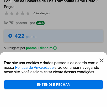
Conjunto de Colheres de Chá Tramontina Leme Preto 3
Peças
0 Avaliação
De
751 pontos
por
-44%
422
pontos
ou resgate por
pontos + dinheiro
380
+ R$ 1,93
pontos
Este site usa cookies e dados pessoais de acordo com a
nossa
Política de Privacidade
e, ao continuar navegando
359
+ R$ 2,90
pontos
neste site, você declara estar ciente dessas condições.
338
+ R$ 3,86
pontos
ENTENDI E FECHAR
Frete e Prazo
Calcular frete