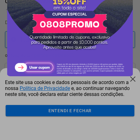
Cápsulas Três Corações Leite Latte
0 Avaliação
De
1.594 pontos
por
-15%
1.359
pontos
ou resgate por
pontos + dinheiro
1.224
+ R$ 6,21
pontos
Este site usa cookies e dados pessoais de acordo com a
1.156
+ R$ 9,34
pontos
nossa
Política de Privacidade
e, ao continuar navegando
neste site, você declara estar ciente dessas condições.
1.088
+ R$ 12,47
pontos
ENTENDI E FECHAR
Frete e Prazo
Calcular frete
Utilizar endereço cadastrado