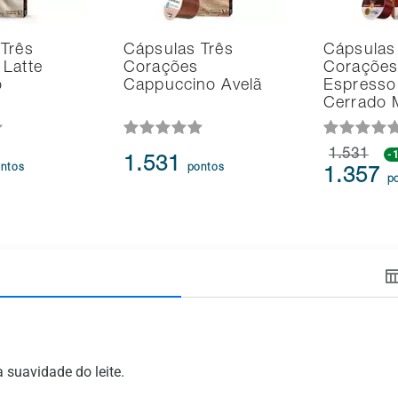
Três
Cápsulas Três
Cápsulas
Latte
Corações
Corações
o
Cappuccino Avelã
Espresso 
Cerrado 
1.531
-
1.531
ntos
pontos
1.357
p
 suavidade do leite.