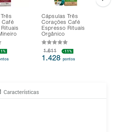
 Três
Cápsulas Três
Cápsulas
 Café
Corações Café
Corações
Rituais
Espresso Rituais
Espresso
Mineiro
Orgânico
Especial
11%
1.611
-11%
1.711
-
1.428
1.458
ontos
pontos
p
Características