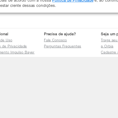
soais de acordo com a nossa
Política de Privacidade
e, ao contin
 estar ciente dessas condições.
cional
Precisa de ajuda?
Seja um p
 de Uso
Fale Conosco
Traga seu
as de Privacidade
Perguntas Frequentes
a Orbia
mento Impulso Bayer
Cadastre 
e Devoluções
Acessar a 
mento dos Grupos
res
e Consulta a
s e
tilhamento de Dados
io de Igualdade