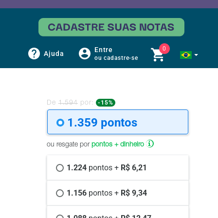
0
Entre
Ajuda
ou cadastre-se
-15%
De
1.594
por:
1.359 
pontos
ou resgate por
pontos + dinheiro
1.224 
pontos +
 R$ 6,21
1.156 
pontos +
 R$ 9,34