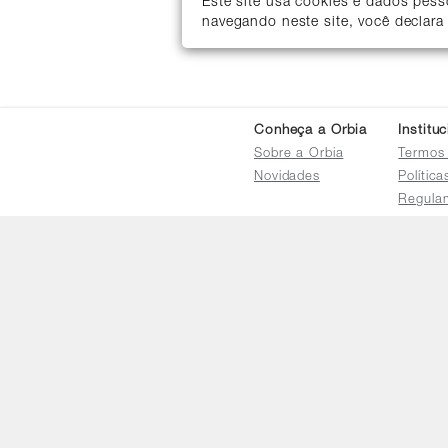
Este site usa cookies e dados pes
navegando neste site, você declara
Conheça a Orbia
Institu
Sobre a Orbia
Termos
Novidades
Polític
Regula
Trocas 
Regula
Familia
Termo d
Bureau
Compar
Relatór
Salarial