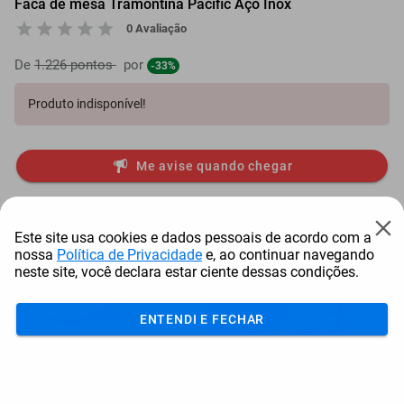
Faca de mesa Tramontina Pacific Aço Inox
0 Avaliação
De
1.226 pontos
por
-33%
Produto indisponível!
Me avise quando chegar
Mais Resgatados
Este site usa cookies e dados pessoais de acordo com a
nossa
Política de Privacidade
e, ao continuar navegando
neste site, você declara estar ciente dessas condições.
ENTENDI E FECHAR
Antena Starlink Mini De
Smart Tv Led Samsung 43"
Bay
Internet Via Sat...
Full Hd Tizen H...