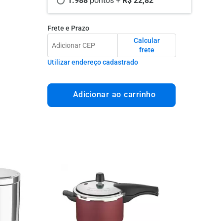
1.988 
pontos +
 R$ 22,82
Frete e Prazo
Calcular
frete
Utilizar endereço cadastrado
Adicionar ao carrinho