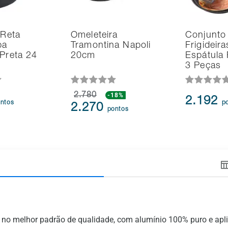
 Reta
Omeleteira
Conjunto
pa
Tramontina Napoli
Frigideir
 Preta 24
20cm
Espátula 
3 Peças
2.780
-18%
2.192
ntos
p
2.270
pontos
das no melhor padrão de qualidade, com alumínio 100% puro e ap