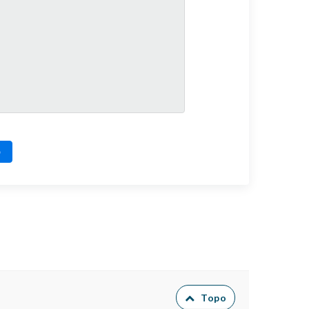
o
Topo