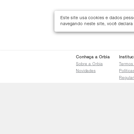
Este site usa cookies e dados pes
navegando neste site, você declara
Conheça a Orbia
Institu
Sobre a Orbia
Termos
Novidades
Polític
Regula
Trocas 
Regula
Familia
Termo d
Bureau
Compar
Relatór
Salarial