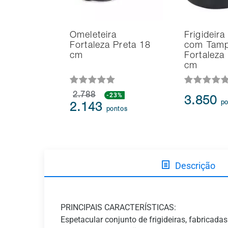
Omeleteira
Frigideira
Fortaleza Preta 18
com Tam
cm
Fortaleza
cm
2.788
-23%
3.850
po
2.143
pontos
Descrição
PRINCIPAIS CARACTERÍSTICAS:
Espetacular conjunto de frigideiras, fabrica