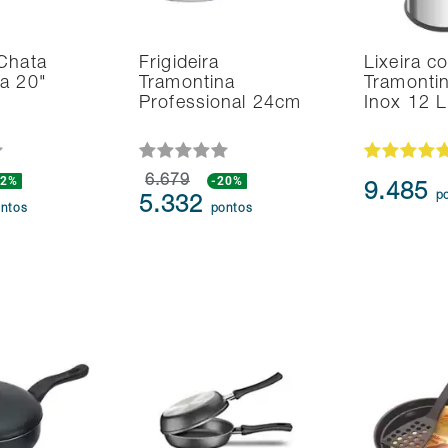
Chata
Frigideira
Lixeira c
a 20"
Tramontina
Tramonti
Professional 24cm
Inox 12 L
12%
6.679
-20%
9.485
p
5.332
ntos
pontos