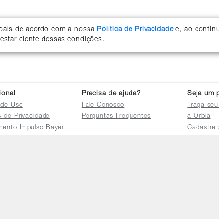
soais de acordo com a nossa
Política de Privacidade
e, ao contin
 estar ciente dessas condições.
cional
Precisa de ajuda?
Seja um p
 de Uso
Fale Conosco
Traga seu
as de Privacidade
Perguntas Frequentes
a Orbia
mento Impulso Bayer
Cadastre 
e Devoluções
Acessar a 
mento dos Grupos
res
e Consulta a
s e
tilhamento de Dados
io de Igualdade