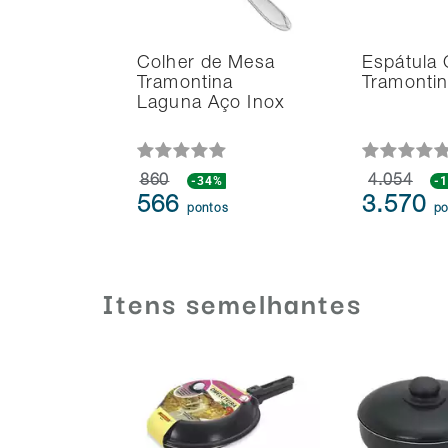
Colher de Mesa
Espátula 
Tramontina
Tramontin
Laguna Aço Inox
860
-34%
4.054
-
566
3.570
pontos
po
Itens semelhantes