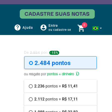
0
Entre
Ajuda
ou cadastre-se
-15%
De
2.924
por:
2.484 
pontos
ou resgate por
pontos + dinheiro
2.236 
pontos +
 R$ 11,41
2.112 
pontos +
 R$ 17,11