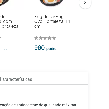
 de
Frigideira/Frigi-
Kit de Fri
as com
Ovo Fortaleza 14
Fortaleza
Fortaleza
cm
Peças
3.385
-
960
ontos
pontos
2.890
p
Características
licação de antiaderente de qualidade máxima