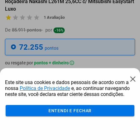
Roçadeira Nakashi L261M 25,6CC c/ Mitsubishi EasyStart
Luxo
1 Avaliação
De
85.911 pontos
por
-16%
72.255
pontos
ou resgate por
pontos + dinheiro
65.030
+ R$ 332,35
pontos
Este site usa cookies e dados pessoais de acordo com a
nossa
Política de Privacidade
e, ao continuar navegando
61.417
+ R$ 498,55
pontos
neste site, você declara estar ciente dessas condições.
57.804
+ R$ 664,75
pontos
ENTENDI E FECHAR
Frete e Prazo
Calcular frete