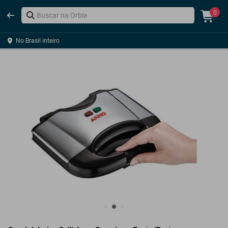
0
No Brasil inteiro