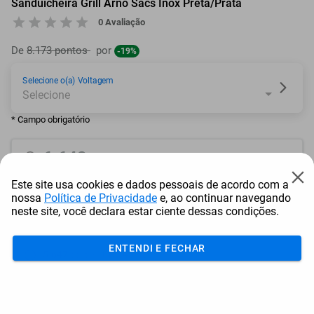
Sanduicheira Grill Arno Sacs Inox Preta/Prata
0 Avaliação
De
8.173 pontos
por
-19%
Selecione o(a) Voltagem
* Campo obrigatório
6.643
pontos
Este site usa cookies e dados pessoais de acordo com a
ou resgate por
pontos + dinheiro
nossa
Política de Privacidade
e, ao continuar navegando
neste site, você declara estar ciente dessas condições.
5.979
+ R$ 30,54
pontos
ENTENDI E FECHAR
5.647
+ R$ 45,82
pontos
5.315
+ R$ 61,09
pontos