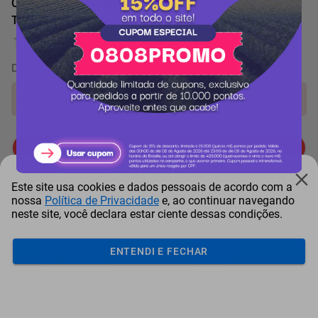
Caldeirão Tramontina Allegra em Aço Inox com Fundo
Triplo 2 ,1 L 16CM
0 Avaliação
De
10.628 pontos
por
-28%
Produto indisponível!
Me avise quando chegar
Itens comprados juntos
Este site usa cookies e dados pessoais de acordo com a
nossa
Política de Privacidade
e, ao continuar navegando
neste site, você declara estar ciente dessas condições.
ENTENDI E FECHAR
Perfume Feminino 212 Vip
Garrafa Térmica Stanley