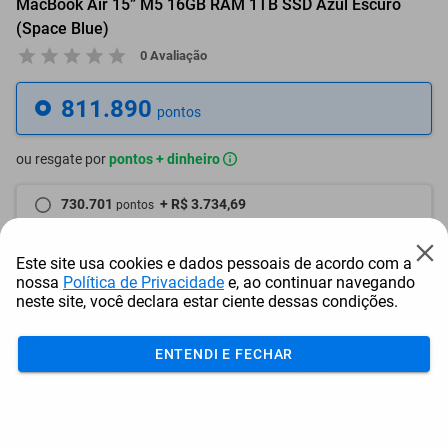
MacBook Air 15” M5 16GB RAM 1TB SSD Azul Escuro
(Space Blue)
0 Avaliação
811.890
pontos
ou resgate por
pontos + dinheiro
730.701
+ R$ 3.734,69
pontos
690.107
+ R$ 5.602,02
pontos
Este site usa cookies e dados pessoais de acordo com a
nossa
Política de Privacidade
e, ao continuar navegando
649.512
+ R$ 7.469,39
pontos
neste site, você declara estar ciente dessas condições.
Frete e Prazo
ENTENDI E FECHAR
Calcular frete
Utilizar endereço cadastrado