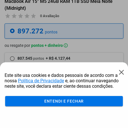
MacBook Air 15” M5 24GB RAM 1TB SSD Meia Noite
(Midnight)
0 Avaliação
897.272
pontos
ou resgate por
pontos + dinheiro
807.545
+ R$ 4.127,44
pontos
762.682
+ R$ 6.191,14
pontos
Este site usa cookies e dados pessoais de acordo com a
nossa
Política de Privacidade
e, ao continuar navegando
717.818
+ R$ 8.254,88
pontos
neste site, você declara estar ciente dessas condições.
Frete e Prazo
ENTENDI E FECHAR
Calcular frete
Utilizar endereço cadastrado