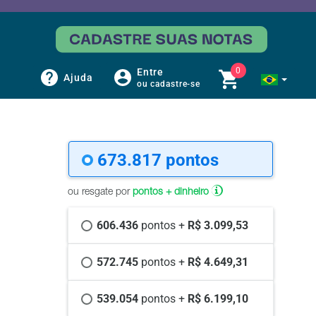
0
Entre
Ajuda
ou cadastre-se
673.817 
pontos
ou resgate por
pontos + dinheiro
606.436 
pontos +
 R$ 3.099,53
572.745 
pontos +
 R$ 4.649,31
539.054 
pontos +
 R$ 6.199,10