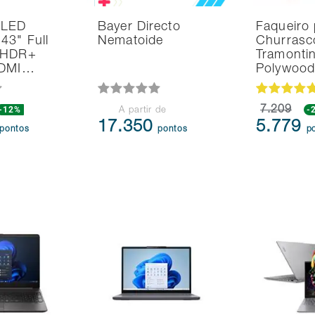
 LED
Bayer Directo
Faqueiro 
43" Full
Nematoide
Churrasc
 HDR+
Tramonti
HDMI…
Polywoo
-12%
7.209
-
A partir de
17.350
5.779
pontos
pontos
p