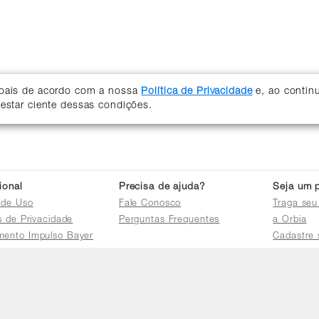
soais de acordo com a nossa
Política de Privacidade
e, ao contin
 estar ciente dessas condições.
cional
Precisa de ajuda?
Seja um p
 de Uso
Fale Conosco
Traga seu
as de Privacidade
Perguntas Frequentes
a Orbia
mento Impulso Bayer
Cadastre 
e Devoluções
Acessar a 
mento dos Grupos
res
e Consulta a
s e