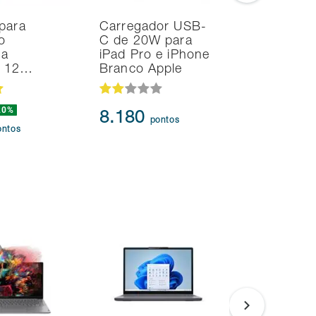
para
Carregador USB-
Smart T
o
C de 20W para
Samsung
na
iPad Pro e iPhone
TV Tizen
d 12…
Branco Apple
Fi 2 HDM
20%
44.434
8.180
pontos
41.61
ontos