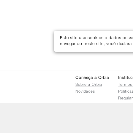
Este site usa cookies e dados pes
navegando neste site, você declara
Conheça a Orbia
Institu
Sobre a Orbia
Termos
Novidades
Polític
Regula
Trocas 
Regula
Familia
Termo d
Bureau