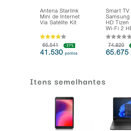
Antena Starlink
Smart TV
Mini de Internet
Samsung 
Via Satélite Kit
HD Tizen
Wi-Fi 2 
65.541
-37%
74.820
41.530
65.675
pontos
Itens semelhantes