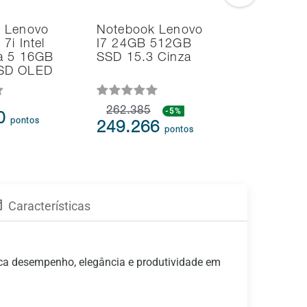
 Lenovo
Notebook Lenovo
Noteboo
7i Intel
I7 24GB 512GB
Vivobook
ra 5 16GB
SSD 15.3 Cinza
512GB S
SD OLED
Silver
262.385
-5%
00
175.7
pontos
249.266
pontos
Características
a desempenho, elegância e produtividade em