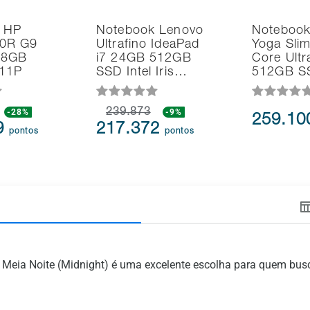
 HP
Notebook Lenovo
Notebook
0R G9
Ultrafino IdeaPad
Yoga Slim 
 8GB
i7 24GB 512GB
Core Ult
11P
SSD Intel Iris…
512GB S
-28%
239.873
-9%
259.1
9
217.372
pontos
pontos
ia Noite (Midnight) é uma excelente escolha para quem busc