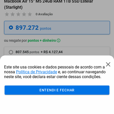
MacBook Air 15” M5 24GB RAM 1TB SSD Estelar
(Starlight)
0 Avaliação
897.272
pontos
ou resgate por
pontos + dinheiro
807.545
+ R$ 4.127,44
pontos
762.682
+ R$ 6.191,14
pontos
Este site usa cookies e dados pessoais de acordo com a
nossa
Política de Privacidade
e, ao continuar navegando
717.818
+ R$ 8.254,88
pontos
neste site, você declara estar ciente dessas condições.
Frete e Prazo
ENTENDI E FECHAR
Calcular frete
Utilizar endereço cadastrado