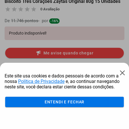
Biscoito Três Corações Zaytas Original 80g 15 Unidades
0 Avaliação
De
11.746 pontos
por
-16%
Produto indisponível!
Me avise quando chegar
Mais Resgatados
Este site usa cookies e dados pessoais de acordo com a
nossa
Política de Privacidade
e, ao continuar navegando
neste site, você declara estar ciente dessas condições.
ENTENDI E FECHAR
Antena Starlink Mini De
Smart Tv Led Samsung 43"
Bay
Internet Via Sat...
Full Hd Tizen H...