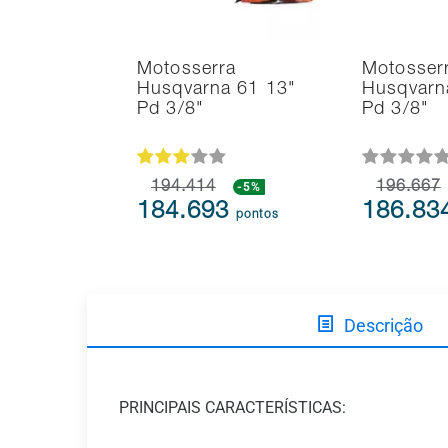
Motosserra
Motosser
Husqvarna 61 13"
Husqvarn
Pd 3/8"
Pd 3/8"
194.414
-5%
196.667
184.693
186.83
pontos
Descrição
PRINCIPAIS CARACTERÍSTICAS: