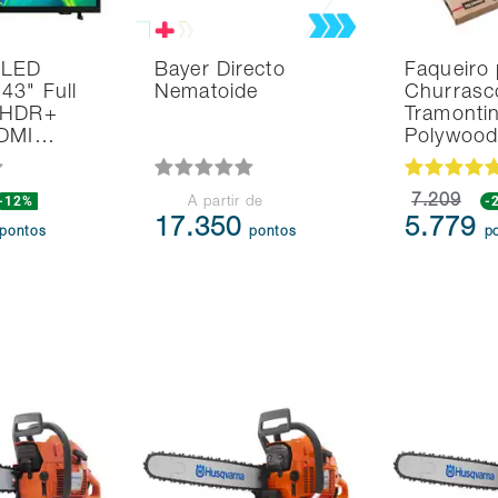
 LED
Bayer Directo
Faqueiro 
43" Full
Nematoide
Churrasc
 HDR+
Tramonti
HDMI…
Polywoo
-12%
7.209
-
A partir de
17.350
5.779
pontos
pontos
p