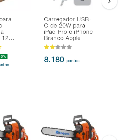
para
Carregador USB-
Smart TV
o
C de 20W para
Samsung 
na
iPad Pro e iPhone
UHD 4K T
d 12…
Branco Apple
HDR10+
20%
8.180
95.91
pontos
ontos