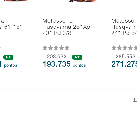
ra
Motosserra
Motosser
a 61 15"
Husqvarna 281Xp
Husqvarn
20" Pd 3/8"
24" Pd 3
-5%
203.932
-5%
285.553
4
193.735
271.2
pontos
pontos