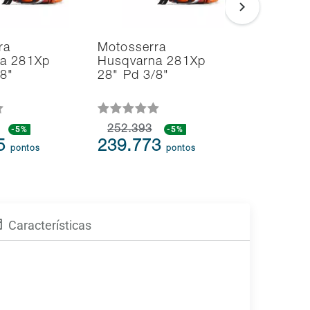
ra
Motosserra
Soprador
a 281Xp
Husqvarna 281Xp
Aspirado
/8"
28" Pd 3/8"
Folhas H
125BVx 
-5%
252.393
-5%
109.613
75
239.773
104.1
pontos
pontos
Características