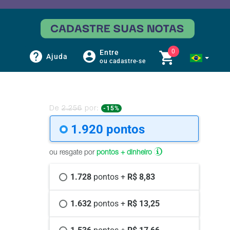
0
Entre
Ajuda
ou cadastre-se
-15%
De
2.256
por:
1.920 
pontos
ou resgate por
pontos + dinheiro
1.728 
pontos +
 R$ 8,83
1.632 
pontos +
 R$ 13,25