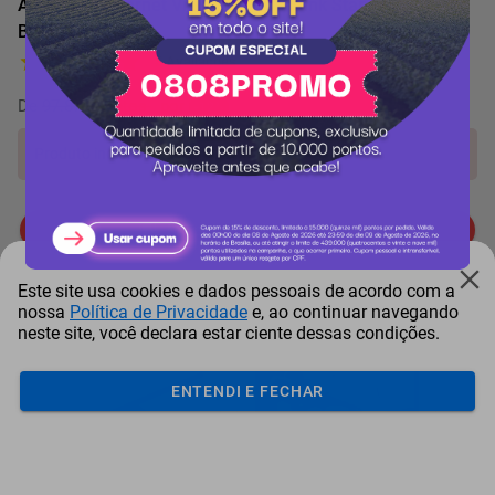
Antena de Internet Via Satélite Starlink Standard Kit V4
Branca 3a gen
5 Avaliações
De
97.871 pontos
por
-12%
Produto indisponível!
Me avise quando chegar
Mais Resgatados
Este site usa cookies e dados pessoais de acordo com a
nossa
Política de Privacidade
e, ao continuar navegando
neste site, você declara estar ciente dessas condições.
ENTENDI E FECHAR
Antena Starlink Mini De
Smart Tv Led Samsung 43"
Bay