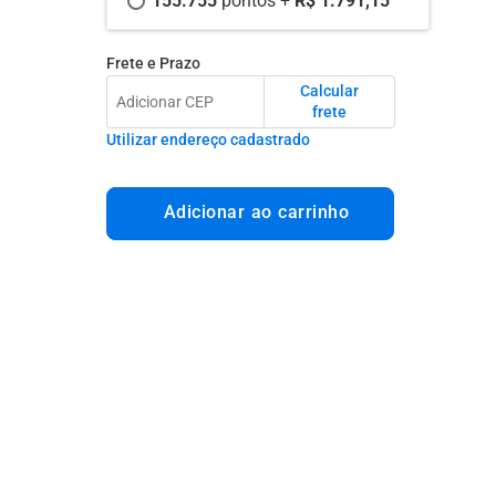
155.755 
pontos +
 R$ 1.791,15
Frete e Prazo
Calcular
frete
Utilizar endereço cadastrado
Adicionar ao carrinho