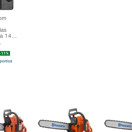
com
das
na 14…
-11%
pontos