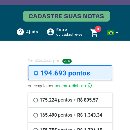
0
Entre
Ajuda
ou cadastre-se
-5%
De
204.940
por:
194.693 
pontos
ou resgate por
pontos + dinheiro
175.224 
pontos +
 R$ 895,57
165.490 
pontos +
 R$ 1.343,34