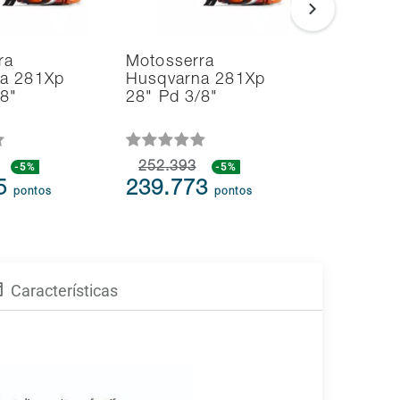
ra
Motosserra
Soprador
a 281Xp
Husqvarna 281Xp
Aspirado
/8"
28" Pd 3/8"
Folhas H
125BVx 
-5%
252.393
-5%
109.613
75
239.773
104.1
pontos
pontos
Características