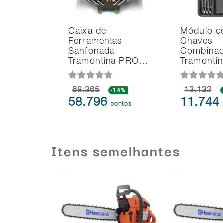
Caixa de
Módulo 
Ferramentas
Chaves
Sanfonada
Combina
Tramontina PRO…
Tramonti
68.365
-14%
13.132
58.796
11.744
pontos
Itens semelhantes