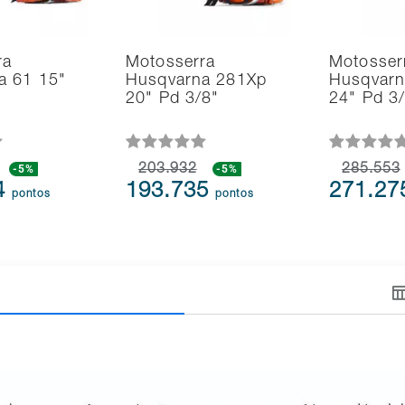
ra
Motosserra
Motosser
a 61 15"
Husqvarna 281Xp
Husqvarn
20" Pd 3/8"
24" Pd 3
-5%
203.932
-5%
285.553
4
193.735
271.2
pontos
pontos