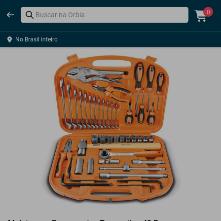
0
No Brasil inteiro