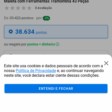
Maleta com Ferramentas Tramontina 43 Peças
0 Avaliação
De
39.422 pontos
por
-2%
38.634
pontos
ou resgate por
pontos + dinheiro
34.771
+ R$ 177,70
pontos
Este site usa cookies e dados pessoais de acordo com a
32.839
+ R$ 266,57
pontos
nossa
Política de Privacidade
e, ao continuar navegando
neste site, você declara estar ciente dessas condições.
30.908
+ R$ 355,40
pontos
ENTENDI E FECHAR
Frete e Prazo
Calcular frete
Utilizar endereço cadastrado