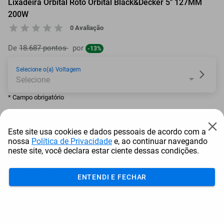
Lixadeira Orbital Roto Orbital Black&Decker 5" 127MM
200W
0 Avaliação
De
18.687 pontos
por
-13%
Selecione o(a) Voltagem
* Campo obrigatório
16.185
pontos
Este site usa cookies e dados pessoais de acordo com a
nossa
Política de Privacidade
e, ao continuar navegando
ou resgate por
pontos + dinheiro
neste site, você declara estar ciente dessas condições.
14.567
+ R$ 74,43
pontos
ENTENDI E FECHAR
13.758
+ R$ 111,64
pontos
12.948
+ R$ 148,90
pontos