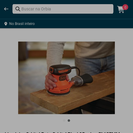
0
No Brasil inteiro