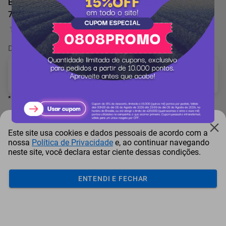
Batedeira Planetária Black&Decker Tigela Inox 5 Litros
750W
0 Avaliação
De
37.705 pontos
por
-20%
Selecione o(a) Voltagem
* Campo obrigatório
29.981
pontos
Este site usa cookies e dados pessoais de acordo com a
nossa
Política de Privacidade
e, ao continuar navegando
ou resgate por
pontos + dinheiro
neste site, você declara estar ciente dessas condições.
26.983
+ R$ 137,91
pontos
ENTENDI E FECHAR
25.484
+ R$ 206,86
pontos
23.985
+ R$ 275,82
pontos