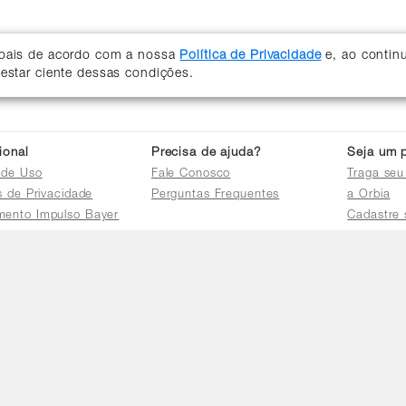
soais de acordo com a nossa
Política de Privacidade
e, ao contin
 estar ciente dessas condições.
cional
Precisa de ajuda?
Seja um p
 de Uso
Fale Conosco
Traga seu
as de Privacidade
Perguntas Frequentes
a Orbia
mento Impulso Bayer
Cadastre 
e Devoluções
Acessar a 
mento dos Grupos
res
e Consulta a
s e
tilhamento de Dados
io de Igualdade