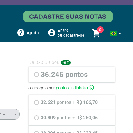
0
Entre
Ajuda
ou cadastre-se
-6%
De
38.559
por:
36.245 
pontos
ou resgate por
pontos + dinheiro
32.621 
pontos +
 R$ 166,70
o --
30.809 
pontos +
 R$ 250,06