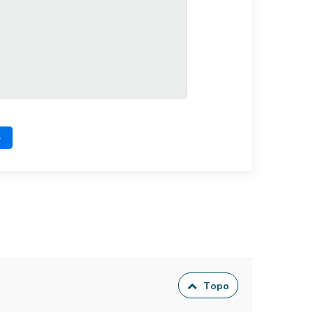
o
Topo