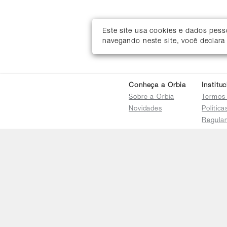
Este site usa cookies e dados pes
navegando neste site, você declara
Conheça a Orbia
Institu
Sobre a Orbia
Termos
Novidades
Polític
Regula
Trocas 
Regula
Familia
Termo d
Bureau
Compar
Relatór
Salarial