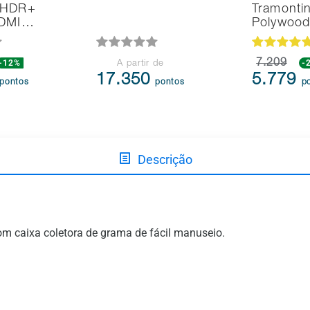
 HDR+
Tramonti
HDMI…
Polywoo
-12%
7.209
-
A partir de
17.350
5.779
pontos
pontos
p
Descrição
om caixa coletora de grama de fácil manuseio.