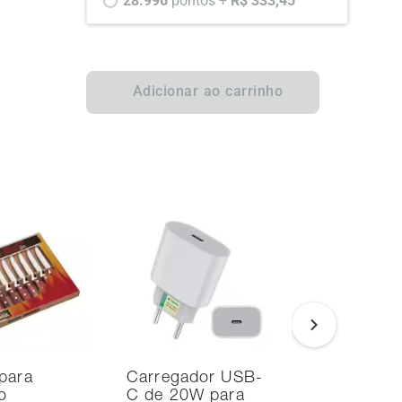
28.996 
pontos +
 R$ 333,45
Adicionar ao carrinho
para
Carregador USB-
Smart TV
o
C de 20W para
Samsung 