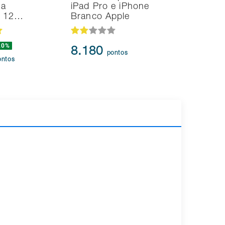
na
iPad Pro e iPhone
UHD 4K T
d 12…
Branco Apple
HDR10+
20%
8.180
95.91
pontos
ontos