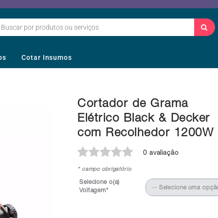
os
Cotar Insumos
Cortador de Grama
Elétrico Black & Decker
com Recolhedor 1200W
0 avaliação
* campo obrigatório
Selecione o(a)
-- Selecione uma opçã
Voltagem*