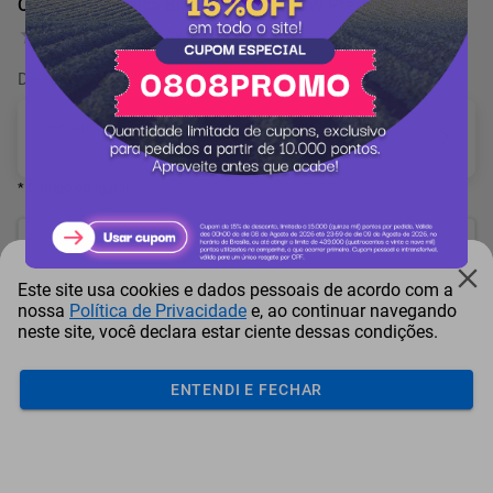
Cafeteira Térmica Black&Decker 750W Preta
0 Avaliação
De
16.575 pontos
por
-17%
Selecione o(a) Voltagem
* Campo obrigatório
13.817
pontos
Este site usa cookies e dados pessoais de acordo com a
ou resgate por
pontos + dinheiro
nossa
Política de Privacidade
e, ao continuar navegando
neste site, você declara estar ciente dessas condições.
12.436
+ R$ 63,53
pontos
ENTENDI E FECHAR
11.745
+ R$ 95,31
pontos
11.054
+ R$ 127,10
pontos