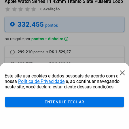
Apple Watch Series 11 42mm Titânio Slate Pulseira Loop
0 Avaliação
332.455
pontos
ou resgate por
pontos + dinheiro
299.210
+ R$ 1.529,27
pontos
282.587
+ R$ 2.293,93
pontos
Este site usa cookies e dados pessoais de acordo com a
265.964
+ R$ 3.058,59
pontos
nossa
Política de Privacidade
e, ao continuar navegando
neste site, você declara estar ciente dessas condições.
Frete e Prazo
Calcular frete
ENTENDI E FECHAR
Utilizar endereço cadastrado
Adicionar ao carrinho