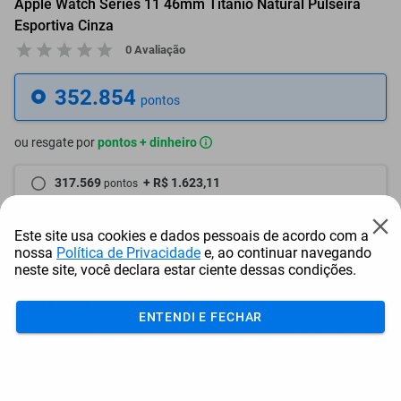
Apple Watch Series 11 46mm Titânio Natural Pulseira
Esportiva Cinza
0 Avaliação
352.854
pontos
ou resgate por
pontos + dinheiro
317.569
+ R$ 1.623,11
pontos
299.926
+ R$ 2.434,69
pontos
Este site usa cookies e dados pessoais de acordo com a
nossa
Política de Privacidade
e, ao continuar navegando
282.284
+ R$ 3.246,22
pontos
neste site, você declara estar ciente dessas condições.
Frete e Prazo
ENTENDI E FECHAR
Calcular frete
Utilizar endereço cadastrado