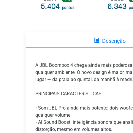
5.811
6.902
5.404
6.343
pontos
po
Descrição
A JBL Boombox 4 chega ainda mais poderosa, 
qualquer ambiente. O novo design é maior, ma
lugar — da praia ao quintal, da manhã à madr
PRINCIPAIS CARACTERÍSTICAS
• Som JBL Pro ainda mais potente: dois woofe
qualquer volume.
• AI Sound Boost: inteligência sonora que an
distorção, mesmo em volumes altos.