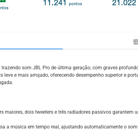
11.241
21.02
pontos
ntos
trazendo som JBL Pro de última geração, com graves profundo
is leve e mais arrojado, oferecendo desempenho superior e por
ugada.
rs maiores, dois tweeters e três radiadores passivos garantem
alisa a música em tempo real, ajustando automaticamente o som