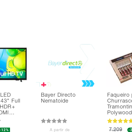
 LED
Bayer Directo
Faqueiro 
43" Full
Nematoide
Churrasc
 HDR+
Tramonti
HDMI…
Polywoo
-12%
7.209
-
A partir de