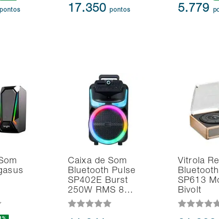
17.350
5.779
pontos
pontos
p
 Som
Caixa de Som
Vitrola Re
gasus
Bluetooth Pulse
Bluetooth
SP402E Burst
SP613 Mo
250W RMS 8…
Bivolt
8%