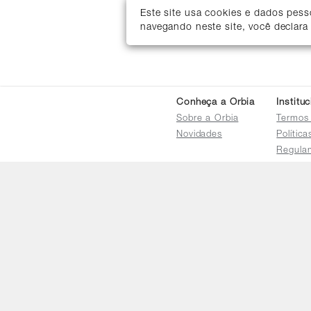
Este site usa cookies e dados pes
navegando neste site, você declara
Conheça a Orbia
Institu
Sobre a Orbia
Termos
Novidades
Polític
Regula
Trocas 
Regula
Familia
Termo d
Bureau
Compar
Relatór
Salarial