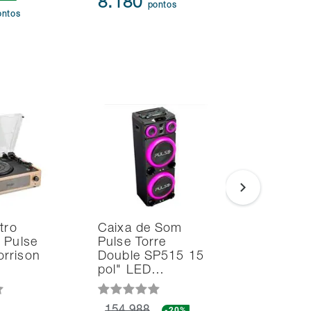
8.180
95.91
pontos
ontos
tro
Caixa de Som
Caixa de
 Pulse
Pulse Torre
Bluetoot
rrison
Double SP515 15
Charge 6
pol" LED…
JBLCHA
-20%