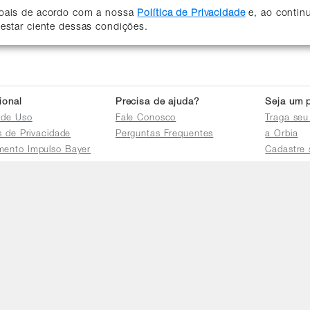
soais de acordo com a nossa
Política de Privacidade
e, ao contin
 estar ciente dessas condições.
cional
Precisa de ajuda?
Seja um p
 de Uso
Fale Conosco
Traga seu
as de Privacidade
Perguntas Frequentes
a Orbia
mento Impulso Bayer
Cadastre 
e Devoluções
Acessar a 
mento dos Grupos
res
e Consulta a
s e
tilhamento de Dados
io de Igualdade