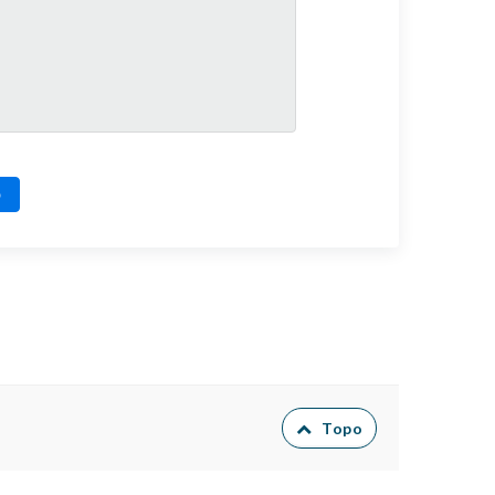
o
Topo