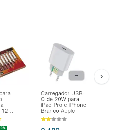
para
Carregador USB-
Smart TV
o
C de 20W para
Samsung 
na
iPad Pro e iPhone
UHD 4K T
d 12…
Branco Apple
HDR10+
20%