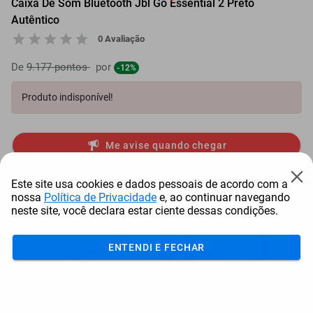
Caixa De Som Bluetooth Jbl Go Essential 2 Preto
Autêntico
0 Avaliação
De
9.177 pontos
por
-12%
Produto indisponível!
Me avise quando chegar
Mais Resgatados
Este site usa cookies e dados pessoais de acordo com a
nossa
Política de Privacidade
e, ao continuar navegando
neste site, você declara estar ciente dessas condições.
ENTENDI E FECHAR
Antena Starlink Mini De
Smart Tv Led Samsung 43"
Bay