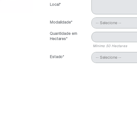
Local*
Modalidade*
-- Selecione --
Quantidade em
Hectares*
Mínimo 50 Hectares
Estado*
-- Selecione --