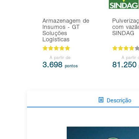
Armazenagem de
Pulveriza
Insumos - GT
com vazã
Soluções
SINDAG
Logísticas
A partir de
A partir 
3.698
81.250
pontos
Descrição