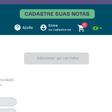
0
Entre
Ajuda
ou cadastre-se
-
Adicionar ao carrinho
rpolação
e