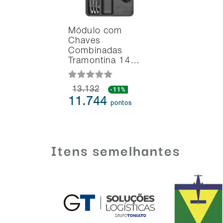
Módulo com
Chaves
Combinadas
Tramontina 14…
13.132
-11%
11.744
pontos
Itens semelhantes