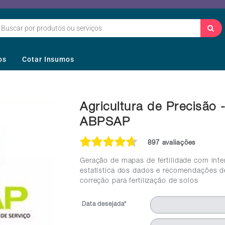
os
Cotar Insumos
Agricultura de Precisão 
ABPSAP
897 avaliações
Geração de mapas de fertilidade com inte
estatística dos dados e recomendações d
correção para fertilização de solos
Data desejada*