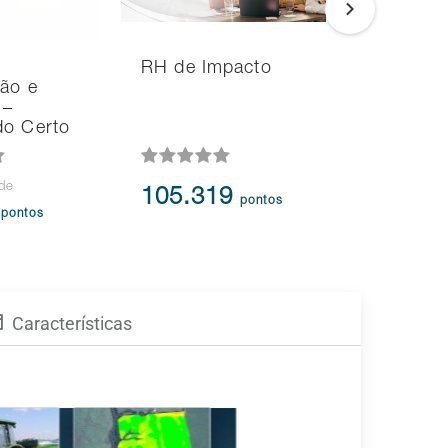
RH de Impacto
Agrymax 
ção e
Sistema 
 –
Monitor
do Certo
 de
105.319
1.000.
pontos
0
pontos
Características