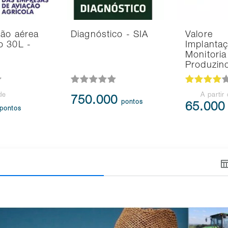
ção aérea
Diagnóstico - SIA
Valore
o 30L -
Implanta
Monitoria
Produzin
de
A partir
750.000
pontos
65.00
pontos