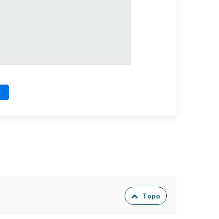
o
Topo