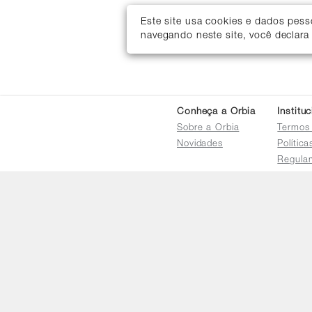
Este site usa cookies e dados pes
navegando neste site, você declara
Conheça a Orbia
Institu
Sobre a Orbia
Termos
Novidades
Polític
Regula
Trocas 
Regula
Familia
Termo d
Bureau
Compar
Relatór
Salarial