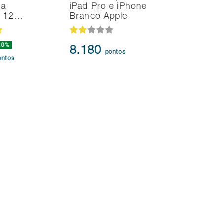
na
iPad Pro e iPhone
UHD 4K T
d 12…
Branco Apple
HDR10+
20%
8.180
95.91
pontos
ontos