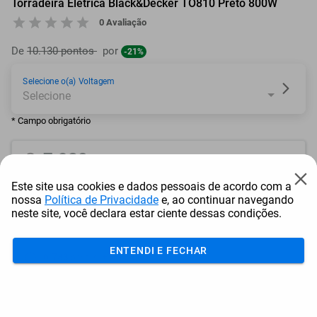
Torradeira Elétrica Black&Decker TO810 Preto 800W
0 Avaliação
De
10.130 pontos
por
-21%
Selecione o(a) Voltagem
* Campo obrigatório
7.980
pontos
Este site usa cookies e dados pessoais de acordo com a
ou resgate por
pontos + dinheiro
nossa
Política de Privacidade
e, ao continuar navegando
neste site, você declara estar ciente dessas condições.
7.182
+ R$ 36,71
pontos
ENTENDI E FECHAR
6.783
+ R$ 55,06
pontos
6.384
+ R$ 73,42
pontos