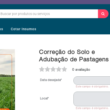
os
Cotar Insumos
Correção do Solo e
Adubação de Pastagens
0 avaliação
Data desejada*
Este campo é obrigatório.
Local*
Este campo é obrigatório.