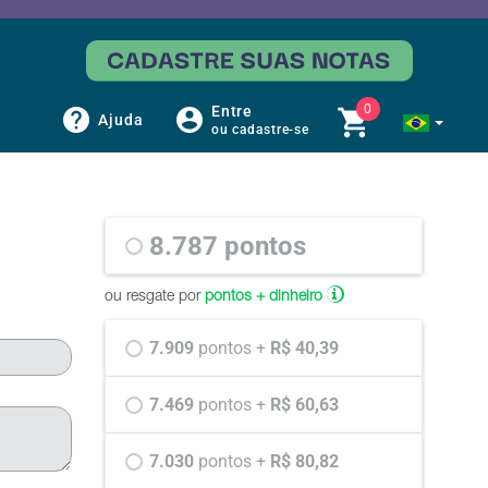
0
Entre
Ajuda
ou cadastre-se
8.787 
pontos
ou resgate por
pontos + dinheiro
7.909 
pontos +
 R$ 40,39
7.469 
pontos +
 R$ 60,63
7.030 
pontos +
 R$ 80,82