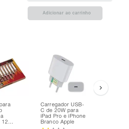
Adicionar ao carrinho
para
Carregador USB-
Noteboo
o
C de 20W para
Ultrafino
na
iPad Pro e iPhone
i7 24GB
d 12…
Branco Apple
SSD Intel