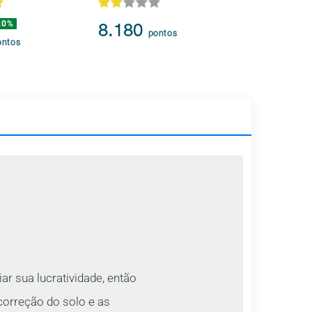
20%
239.873
8.180
pontos
217.3
ontos
ar sua lucratividade, então
 correção do solo e as