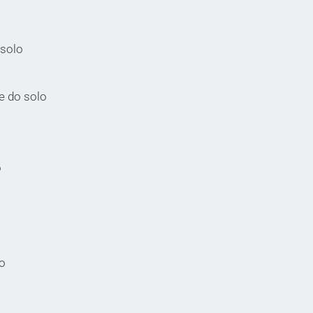
solo
de do solo
o
lo