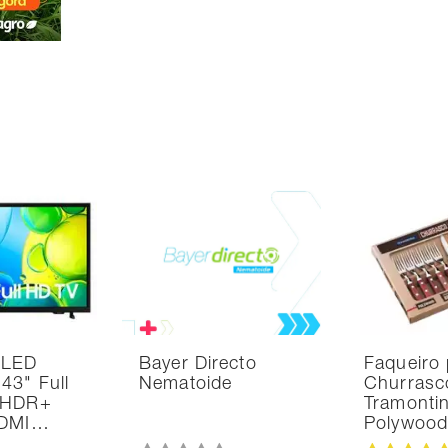
 LED
Bayer Directo
Faqueiro 
43" Full
Nematoide
Churrasc
 HDR+
Tramonti
HDMI…
Polywoo